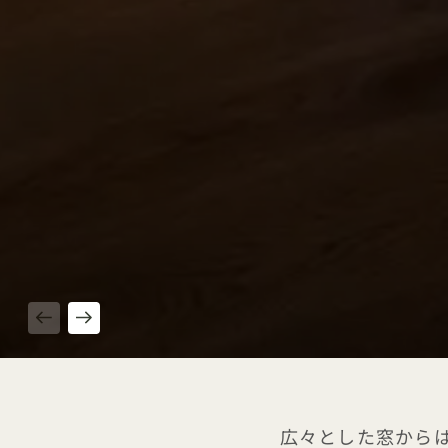
1 / 5
広々とした窓から