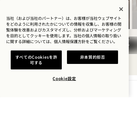
経皮吸収型マグネシウムスプレー
銅製ボディブラシ
当社（および当社のパートナー）は、お客様が当社ウェブサイト
をどのように利用されたかについての情報を収集し、お客様の閲
覧体験を改善およびカスタマイズし、分析およびマーケティング
を目的としてクッキーを使用します。当社の個人情報の取り扱い
に関する詳細については、
個人情報保護方針を
ご覧ください。
NaN / 9
すべてのCookiesを許
非本質的拒否
可する
Cookie設定
空室状況を確認する
1 Hotel Seattle
2125 Terry Ave
Seattle
,
WA
98121
アメリカ合衆国
ホテル：