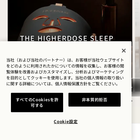
THE HIGHERDOSE SLEEP
RITUAL
HigherDOSE Red Light Face Mask
当社（および当社のパートナー）は、お客様が当社ウェブサイト
をどのように利用されたかについての情報を収集し、お客様の閲
Transdermal Magnesium Spray
覧体験を改善およびカスタマイズし、分析およびマーケティング
Copper Body Brush
を目的としてクッキーを使用します。当社の個人情報の取り扱い
に関する詳細については、
個人情報保護方針を
ご覧ください。
すべてのCookiesを許
非本質的拒否
可する
NaN / 9
Cookie設定
空室状況を確認する