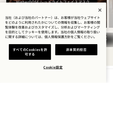
HigherDOSE レッドライトフェイスマスク
経皮吸収型マグネシウムスプレー
銅製ボディブラシ
当社（および当社のパートナー）は、お客様が当社ウェブサイト
をどのように利用されたかについての情報を収集し、お客様の閲
覧体験を改善およびカスタマイズし、分析およびマーケティング
を目的としてクッキーを使用します。当社の個人情報の取り扱い
に関する詳細については、
個人情報保護方針を
ご覧ください。
NaN / 9
すべてのCookiesを許
非本質的拒否
可する
Cookie設定
空室状況を確認する
1 Hotel Seattle
2125 Terry Ave
Seattle
,
WA
98121
アメリカ合衆国