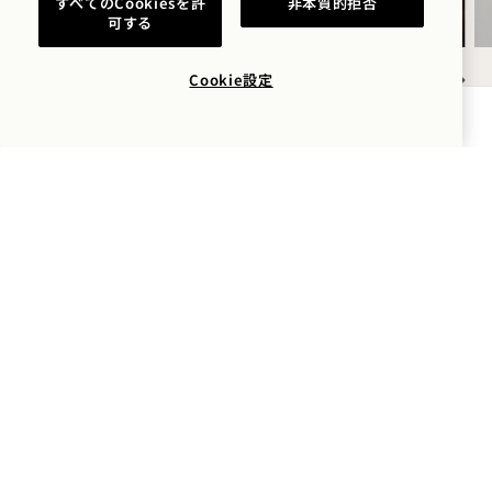
すべてのCookiesを許
非本質的拒否
可する
Cookie設定
NaN / 9
空室状況を確認する
1 Hotel Seattle
2125 Terry Ave
Seattle
,
WA
98121
アメリカ合衆国
ホテル：
+1 206 264 8111