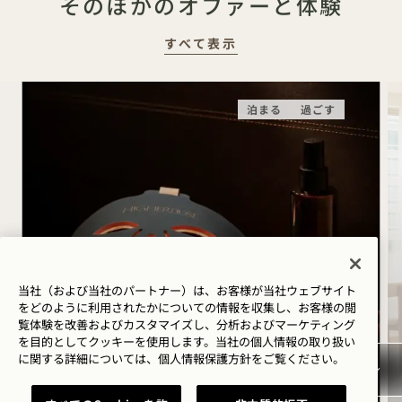
そのほかのオファーと体験
すべて表示
泊まる
過ごす
HIGHERDOSEの睡眠ルーテ
当社（および当社のパートナー）は、お客様が当社ウェブサイト
ィン
をどのように利用されたかについての情報を収集し、お客様の閲
覧体験を改善およびカスタマイズし、分析およびマーケティング
を目的としてクッキーを使用します。当社の個人情報の取り扱い
HigherDOSE レッドライトフェイスマスク
に関する詳細については、
個人情報保護方針を
ご覧ください。
経皮吸収型マグネシウムスプレー
銅製ボディブラシ