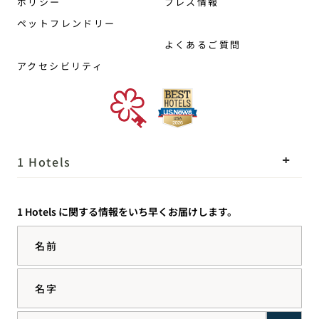
ポリシー
プレス情報
ペットフレンドリー
よくあるご質問
アクセシビリティ
1 Hotels
ロケーション
Mission
1 Hotels に関する情報をいち早くお届けします。
私たちのストーリー
採用情報
名前
サステナビリティ
1 Homes
The Field Guide
事業開発
名字
プレス情報
お問い合わせ
Goodthingsオンラインシ