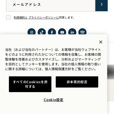
Email
ョップ
利用規約と
プライバシーポリシーに
同意します。
同意する
Seattle
TikTok
Seattle
YouTube
LinkedIn
Spotify
「1
で1
「1
で1
で1
で1
当社（および当社のパートナー）は、お客様が当社ウェブサイト
Hotel
Hotels
Hotel
Hotels
Hotels
Hotels
滞在のご案内
をどのように利用されたかについての情報を収集し、お客様の閲
覧体験を改善およびカスタマイズし、分析およびマーケティング
Seattle
を見
Seattle
を見
を見
を聴
を目的としてクッキーを使用します。当社の個人情報の取り扱い
」を
る
」を
る
る
く
に関する詳細については、
個人情報保護方針を
ご覧ください。
チェ
チェ
利用規約
プライバシーポリシー
アクセシビリティ
ック
ック
すべてのCookiesを許
非本質的拒否
Mission 利用規約
Cookie Settings
可する
© 2026SH Group
Cookie設定
空室状況を確認する