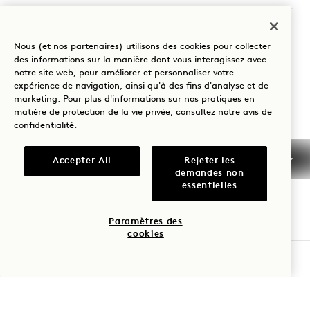
8490 Sunset Boulevard
Nous (et nos partenaires) utilisons des cookies pour collecter
West Hollywood
CA
90069
des informations sur la manière dont vous interagissez avec
États-Unis d'Amérique
notre site web, pour améliorer et personnaliser votre
expérience de navigation, ainsi qu'à des fins d'analyse et de
Hôtel :
marketing. Pour plus d'informations sur nos pratiques en
+1 310 424 1600
matière de protection de la vie privée, consultez notre
avis de
confidentialité
.
Réservations :
+1 833 625 7111
Accepter All
Rejeter les
West Hollywood
Nous contacter
demandes non
essentielles
Politiques
Accessibilité
Animaux de
Presse
Paramètres des
cookies
compagnie
FAQs
VÉRIFIER LA DISPONIBILITÉ