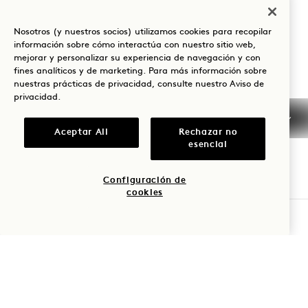
Estados Unidos
Hotel:
Nosotros (y nuestros socios) utilizamos cookies para recopilar
información sobre cómo interactúa con nuestro sitio web,
+1 415 278 3700
mejorar y personalizar su experiencia de navegación y con
Reservas:
fines analíticos y de marketing. Para más información sobre
nuestras prácticas de privacidad, consulte nuestro
Aviso de
+1 833 602 7111
privacidad
.
San Francisco
Contacte con nosotros
Aceptar All
Rechazar no
Políticas
Prensa
esencial
Admite mascotas
Preguntas frecuentes
Accesibilidad
Configuración de
cookies
COMPROBAR DISPONIBILIDAD
1 Hotels
Nuestras sedes
Mission