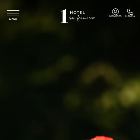
Ir al contenido principal
MIEMBROS
LLAME A
MENÚ