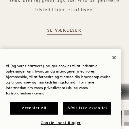
teksturer og genbrugstræ. Find dit perfekte
fristed i hjertet af byen.
VÆRELSER
SE VÆRELSER
Vi (og vores partnere) bruger cookies til at indsamle
oplysninger om, hvordan du interagerer med vores
UDFORSK TILBUD OG
hjemmeside, til at forbedre og tilpasse din browseroplevelse
og til analyse- og markedsføringsformål. For mere
OPLEVELSER
information om vores privatlivspraksis, se vores
fortrolighedserklæring
SE ALL
Accepter All
Afvis ikke-essentiel
SØVN
Cookie-indstillinger