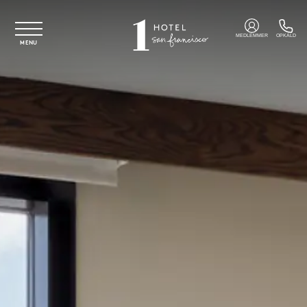
Spring til hovedindhold
MEDLEMMER
OPKALD
MENU