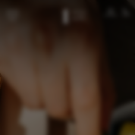
Spring til hovedindhold
MEDLEMMER
OPKALD
MENU