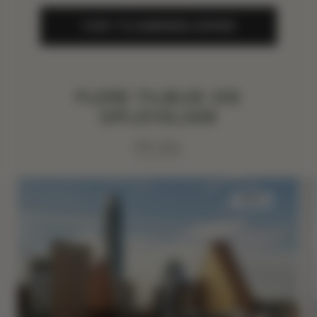
TJEK TILGÆNGELIGHED
FLERE TILBUD OG
OPLEVELSER
VIS ALL
SØVN