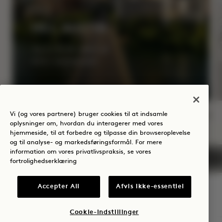
HEJ, AUSTIN
Op til 35 % rabat på
50 $ i hotelkredit
Vi (og vores partnere) bruger cookies til at indsamle
oplysninger om, hvordan du interagerer med vores
NaN / 6
hjemmeside, til at forbedre og tilpasse din browseroplevelse
og til analyse- og markedsføringsformål. For mere
information om vores privatlivspraksis, se vores
fortrolighedserklæring
Accepter All
Afvis ikke-essentiel
1 Hotel Austin
Cookie-indstillinger