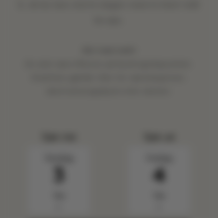
$, så du kan starte dagen med et klart mål
for øje.
Det med småt
Du skal være Mission på bookingtidspunktet.
Kreditten gælder ikke for værelsesprisen,
destinationsgebyret eller skatter.
Tjek ind
Tjek ud
Torsdag
Fredag
3
4
Sep
Sep
▼
▼