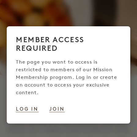
MEMBER ACCESS
REQUIRED
The page you want to access is
restricted to members of our Mission
Membership program. Log in or create
an account to access your exclusive
MISSION STÅR OP KL.
content.
1
LOG IN
JOIN
Vågn op udhvilet med eksklusive rabatter
Mission og en daglig morgenmadskredit på 60