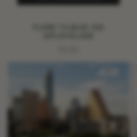
FLERE TILBUD OG
OPLEVELSER
VIS ALL
SØVN