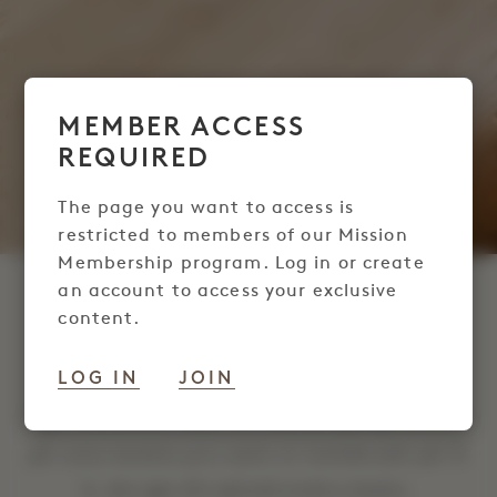
MEMBER ACCESS
REQUIRED
The page you want to access is
restricted to members of our Mission
Membership program. Log in or create
an account to access your exclusive
AFDELINGEN FOR
content.
MISSION
LOG IN
JOIN
Nyd eksklusive rabatter Mission på op til 10 %
på vores bedste pris samt et hotelkredit på 15
$, der gør dit ophold endnu bedre.