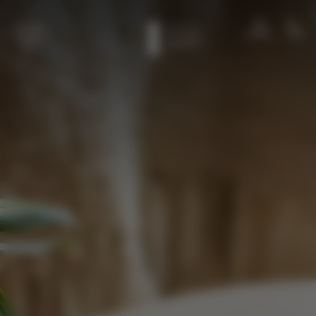
Spring til hovedindhold
MEDLEMMER
OPKALD
MENU