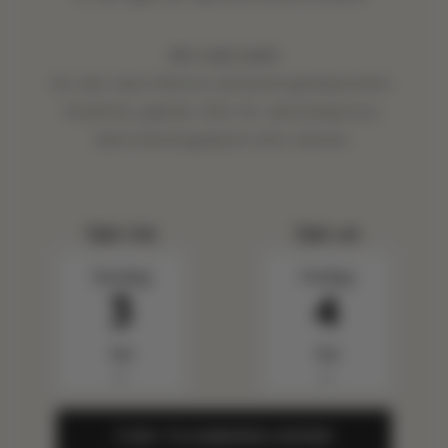
Det med småt
Du skal være Mission på bookingtidspunktet.
Kreditten gælder ikke for værelsesprisen,
destinationsgebyret eller skatter.
Tjek ind
Tjek ud
Torsdag
Fredag
3
4
Sep
Sep
▼
▼
TJEK TILGÆNGELIGHED