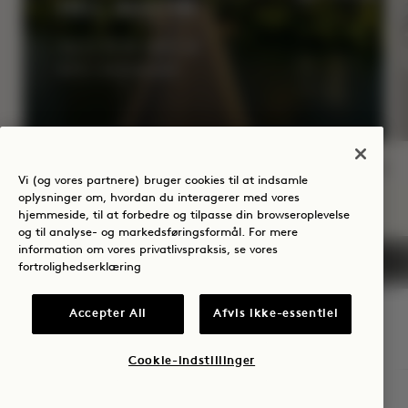
HEJ, AUSTIN
Op til 35 % rabat på
50 $ i hotelkredit
Vi (og vores partnere) bruger cookies til at indsamle
NaN / 6
oplysninger om, hvordan du interagerer med vores
hjemmeside, til at forbedre og tilpasse din browseroplevelse
og til analyse- og markedsføringsformål. For mere
information om vores privatlivspraksis, se vores
fortrolighedserklæring
Accepter All
Afvis ikke-essentiel
1 Hotel Austin
Cookie-indstillinger
96 Red River Street
TJEK TILGÆNGELIGHED
Austin
,
TX