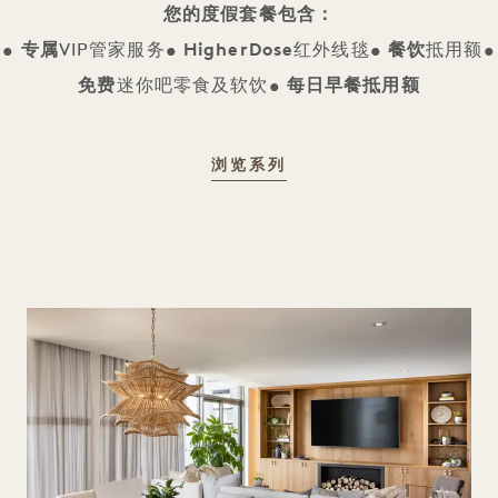
您的度假套餐包含
：
• 专属
VIP管家服务
• HigherDose
红外线毯
• 餐饮
抵用额
•
免费
迷你吧零食及软饮
• 每日早餐抵用额
RETREAT COLLECTIO
浏览系列