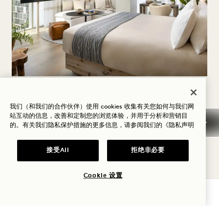
标语 大自然
的精心设计
我们（和我们的合作伙伴）使用 cookies 收集有关您如何与我们网
客房
站互动的信息，改善和定制您的浏览体验，并用于分析和营销目
的。有关我们隐私保护措施的更多信息，请参阅我们的
《隐私声明
客房内设有云朵般的床铺、舒适的休息区、步入式雨
接受All
拒绝非必要
淋花洒和茂盛的原生绿植，让您在自然中放松身心。
Cookie 设置
客房
查看客房
查询可用性