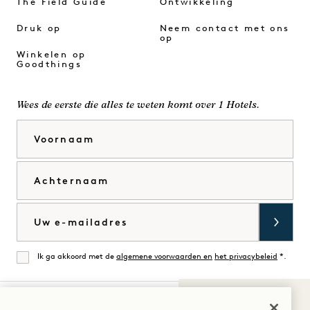
The Field Guide
Ontwikkeling
Druk op
Neem contact met ons
op
Winkelen op
Goodthings
Wees de eerste die alles te weten komt over 1 Hotels.
Voornaam
Achternaam
E-mail
Ik ga akkoord met de
algemene voorwaarden en
het privacybeleid
*.
Mee eens
Geluiden van
1