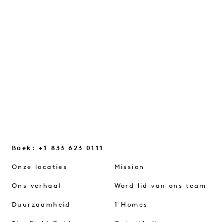
veranderingen in onze manier van denken
die ons helpen weer verbinding te
maken...
VERDER LEZEN
Boek: +1 833 623 0111
Onze locaties
Mission
Ons verhaal
Word lid van ons team
Duurzaamheid
1 Homes