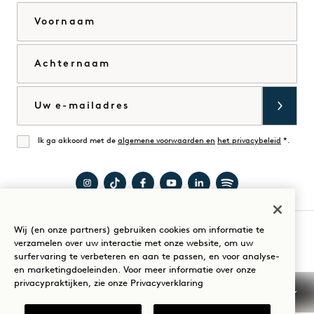
Voornaam
Duurzaamheid
1 Homes
The Field Guide
Ontwikkeling
Achternaam
Druk op
Neem contact met ons
Winkelen op
op
E-mail
Goodthings
Ik ga akkoord met de
algemene voorwaarden en
het privacybeleid
*.
Mee eens
Bezoek
Bezoek
Bezoek
Bezoek
Bezoek
Bezoek
1
1
1
1
1
1
Wij (en onze partners) gebruiken cookies om informatie te
Hotel
Hotels
Hotel
Hotels
Hotels
Hotels
Uw verblijf begeleiden
verzamelen over uw interactie met onze website, om uw
surfervaring te verbeteren en aan te passen, en voor analyse-
San
op
San
op
op
op
en marketingdoeleinden. Voor meer informatie over onze
Francisco
TikTok
Francisco
YouTube
LinkedIn
Spotify
privacypraktijken, zie onze
Privacyverklaring
op
op
Algemene voorwaarden
Privacyverklaring
Instagram
Facebook