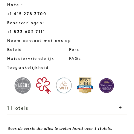
Hotel:
+1 415 278 3700
Reserveringen:
+1 833 602 7111
San Francisco
Neem contact met ons op
Beleid
Pers
Huisdiervriendelijk
FAQs
Toegankelijkheid
1 Hotels
Onze locaties
Mission
Wees de eerste die alles te weten komt over 1 Hotels.
Ons verhaal
Word lid van ons team