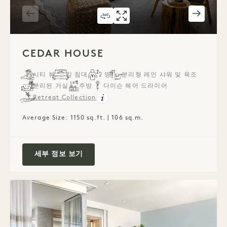
360도 투어 542
갤러리 542
CEDAR HOUSE
CEDAR HOUSE
1 / 4
CEDAR HOUSE
시티 뷰
킹 침대
2 명
분리형 레인 샤워 및 욕조
분리된 거실
주방
다이슨 헤어 드라이어
Retreat Collection
Average Size: 1150 sq.ft. | 106 sq.m.
Cedar House
세부 정보 보기