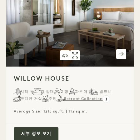
360도 투어 543
갤러리 543
WILLOW HOUSE
WILLOW HOUSE
1 / 5
WILLOW HOUSE
시티 뷰
킹 침대
2 명
파우더 룸
발코니
분리된 거실
주방
Retreat Collection
Average Size: 1215 sq.ft. | 112 sq.m.
Willow House
세부 정보 보기