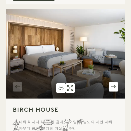
360도 투어 544
갤러리 544
BIRCH HOUSE
BIRCH HOUSE
1 / 6
BIRCH HOUSE
타워 & 시티 뷰
킹 침대
2 명
별도의 레인 샤워
파우더 룸
분리된 거실
주방