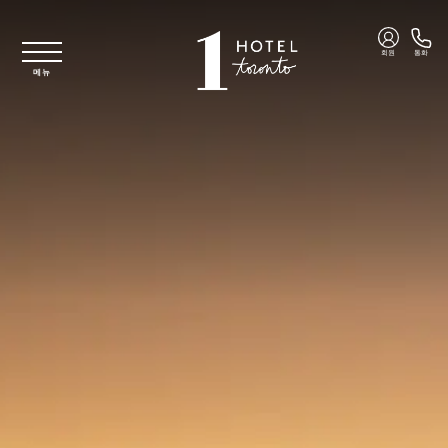
주요 콘텐츠로 건너뛰기
회원
통화
메뉴