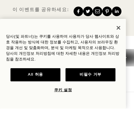
이 이벤트를 공유하세요:
당사(및 파트너)는 쿠키를 사용하여 사용자가 당사 웹사이트와 상
호 작용하는 방식에 대한 정보를 수집하고, 사용자의 브라우징 환
경을 개선 및 맞춤화하며, 분석 및 마케팅 목적으로 사용합니다.
1 Hotel Brooklyn Bridge
당사의 개인정보 처리방침에 대한 자세한 내용은
개인정보
처리방
침을 참조하세요.
60 퍼먼 스트리트
All 허용
비필수 거부
브루클린
,
NY
11201
미국
쿠키 설정
호텔:
가용성 확인
+1 347 696 2500
예약:
+1 833 625 6111
Brooklyn Bridge
문의하기