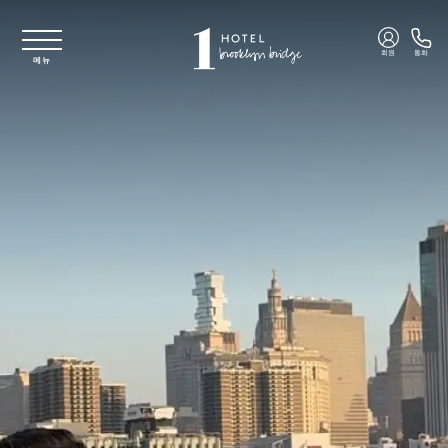
주요 콘텐츠로 건너뛰기
회원
통화
메뉴