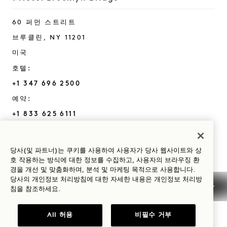
60 퍼먼 스트리트
브루클린
,
NY
11201
미국
호텔:
+1 347 696 2500
예약:
+1 833 625 6111
Brooklyn Bridge
문의하기
정책
언론
당사(및 파트너)는 쿠키를 사용하여 사용자가 당사 웹사이트와 상
반려동물 친화
자주 묻는 질문
호 작용하는 방식에 대한 정보를 수집하고, 사용자의 브라우징 환
경을 개선 및 맞춤화하며, 분석 및 마케팅 목적으로 사용합니다.
접근성
당사의 개인정보 처리방침에 대한 자세한 내용은
개인정보
처리방
침을 참조하세요.
All 허용
비필수 거부