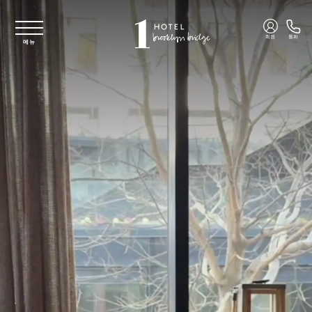
주요 콘텐츠로 건너뛰기
회원
통화
메뉴