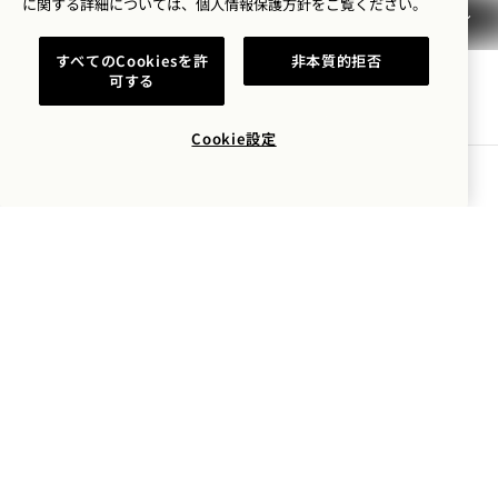
に関する詳細については、
個人情報保護方針を
ご覧ください。
ペット可
よくあるご質問
アクセシビリティ
すべてのCookiesを許
非本質的拒否
可する
Cookie設定
空室状況を確認する
1 Hotels
ロケーション
Mission
1 Hotels に関する情報をいち早くお届けします。
私たちのストーリー
採用情報
名前
サステナビリティ
1 Homes
The Field Guide
事業開発
名字
プレス情報
お問い合わせ
Goodthingsオンラインシ
Email
ョップ