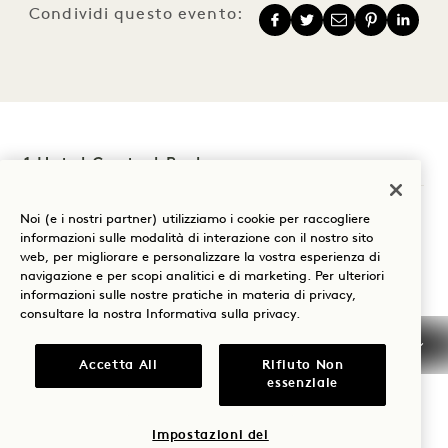
Condividi questo evento:
1 Hotel Central Park
1414 Sixth Avenue
Noi (e i nostri partner) utilizziamo i cookie per raccogliere
informazioni sulle modalità di interazione con il nostro sito
New York
,
NY
10019
web, per migliorare e personalizzare la vostra esperienza di
Stati Uniti
navigazione e per scopi analitici e di marketing. Per ulteriori
informazioni sulle nostre pratiche in materia di privacy,
Hotel:
consultare la nostra
Informativa sulla privacy
.
+1 212 703 2001
Prenotazioni:
Accetta All
Rifiuto Non
essenziale
+1 833 625 4111
Central Park
Contattateci
Impostazioni dei