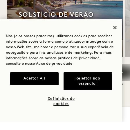
SOLSTÍCIO DE VERÃO
Até 30% de desconto na sua estadia —
USD utilizar na carrinha de comida junto
Nós (e os nossos parceiros) utilizamos cookies para recolher
informações sobre a forma como o utilizador interage com o
à piscina à beira-mar
nosso Web site, melhorar e personalizar a sua experiência de
navegação e para fins analíticos e de marketing. Para mais
informações sobre as nossas práticas de privacidade,
consulte o nosso
Aviso de privacidade
NaN / 4
Aceitar All
Rejeitar não
essencial
Definições de
cookies
OUTROS QUARTOS DE QUE
VERIFICAR DISPONIBILIDADE
PODERÁ GOSTAR