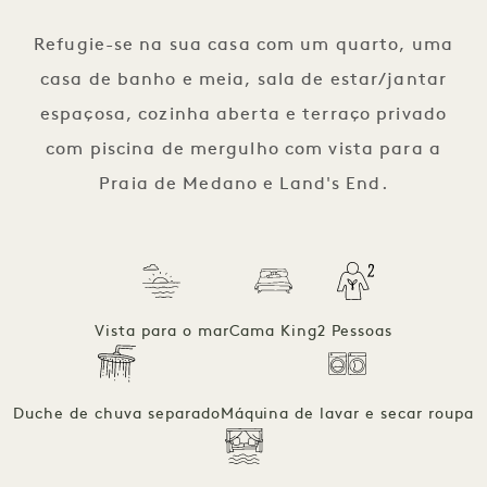
1 / 8
Refugie-se na sua casa com um quarto, uma
casa de banho e meia, sala de estar/jantar
espaçosa, cozinha aberta e terraço privado
com piscina de mergulho com vista para a
Praia de Medano e Land's End.
Vista para o mar
Cama King
2 Pessoas
Duche de chuva separado
Máquina de lavar e secar roupa