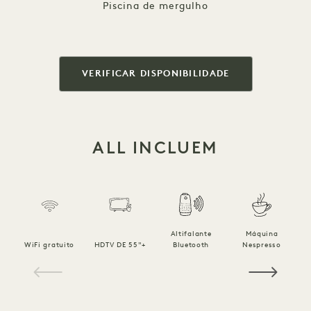
Piscina de mergulho
VERIFICAR DISPONIBILIDADE
ALL INCLUEM
Altifalante
Máquina
R
WiFi gratuito
HDTV DE 55"+
Bluetooth
Nespresso
1 / 10