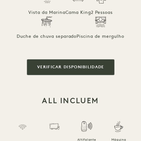
Vista da Marina
Cama King
2 Pessoas
Duche de chuva separado
Piscina de mergulho
VERIFICAR DISPONIBILIDADE
ALL INCLUEM
Altifalante
Máquina
R