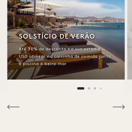
SOLSTÍCIO DE VERÃO
Até 30% de desconto na sua estadia —
USD utilizar na carrinha de comida junto
à piscina à beira-mar
NaN / 4