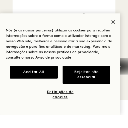
CANCELAMENTO / NÃO
COMPARÊNCIA
Nós (e os nossos parceiros) utilizamos cookies para recolher
informações sobre a forma como o utilizador interage com o
GARANTIA / DEPÓSITO
nosso Web site, melhorar e personalizar a sua experiência de
navegação e para fins analíticos e de marketing. Para mais
informações sobre as nossas práticas de privacidade,
CHEGADA ANTECIPADA /
consulte o nosso
Aviso de privacidade
PARTIDA TARDIA
Aceitar All
Rejeitar não
IMPOSTOS E TAXAS
essencial
ANIMAIS DE ESTIMAÇÃO
Definições de
cookies
FUMAR
VERIFICAR DISPONIBILIDADE
REGRAS DE
FUNCIONAMENTO