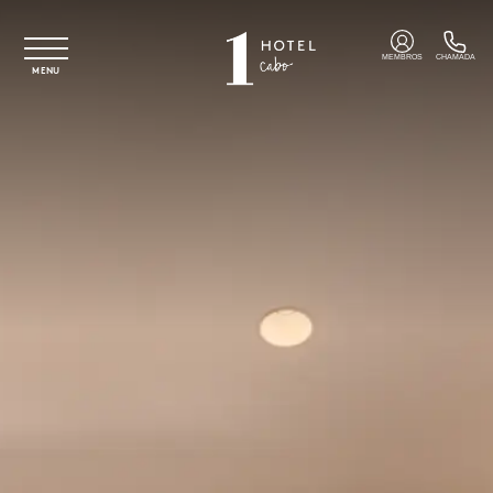
Saltar para o conteúdo principal
MEMBROS
CHAMADA
MENU