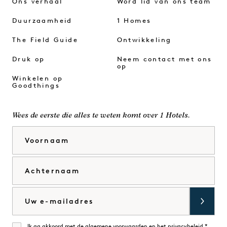
Ons verhaal
Word lid van ons team
Duurzaamheid
1 Homes
The Field Guide
Ontwikkeling
Druk op
Neem contact met ons
op
Winkelen op
Goodthings
Wees de eerste die alles te weten komt over 1 Hotels.
Voornaam
Achternaam
E-mail
Ik ga akkoord met de
algemene voorwaarden en
het privacybeleid
*.