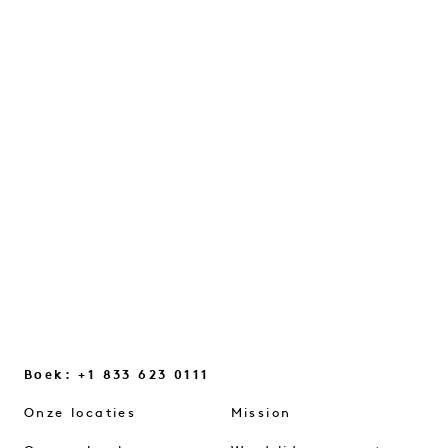
Een gesprek over intuïtie, dagelijkse
momenten van inspiratie en de kleine
veranderingen in onze manier van denken
die ons helpen weer verbinding te
maken...
VERDER LEZEN
Boek: +1 833 623 0111
Onze locaties
Mission