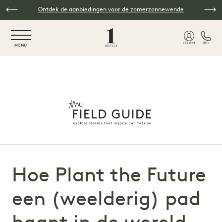
Overslaan naar hoofdinhoud
Ontdek de aanbiedingen voor de zomerzonnewende
NaN / 6
LEDEN
BEL
MENU
Hoe Plant the Future
een (weelderig) pad