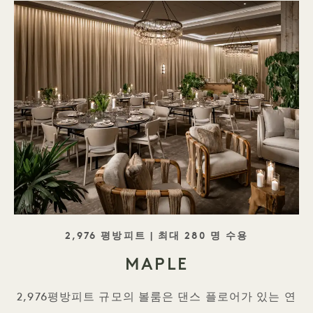
태그라인
2,976 평방피트 | 최대 280 명 수용
MAPLE
2,976평방피트 규모의 볼룸은 댄스 플로어가 있는 연