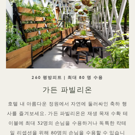
태그라인
260 평방피트 | 최대 80 명 수용
가든 파빌리온
호텔 내 아름다운 정원에서 자연에 둘러싸인 축하 행
사를 즐겨보세요. 가든 파빌리온은 재생 목재 수확 테
이블에 최대 32명의 손님을 수용하거나 독특한 칵테
일 리셉션을 위해 80명의 손님을 수용할 수 있습니