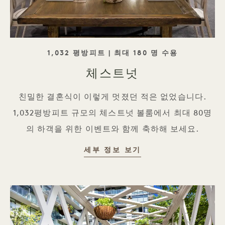
태그라인
1,032 평방피트 | 최대 180 명 수용
체스트넛
친밀한 결혼식이 이렇게 멋졌던 적은 없었습니다.
1,032평방피트 규모의 체스트넛 볼룸에서 최대 80명
의 하객을 위한 이벤트와 함께 축하해 보세요.
세부 정보 보기