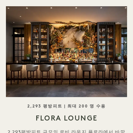
태그라인
2,293 평방피트 | 최대 200 명 수용
FLORA LOUNGE
2,293평방피트 규모의 로비 라운지 플로라에서 바깥