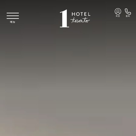
주요 콘텐츠로 건너뛰기
회원
통화
메뉴