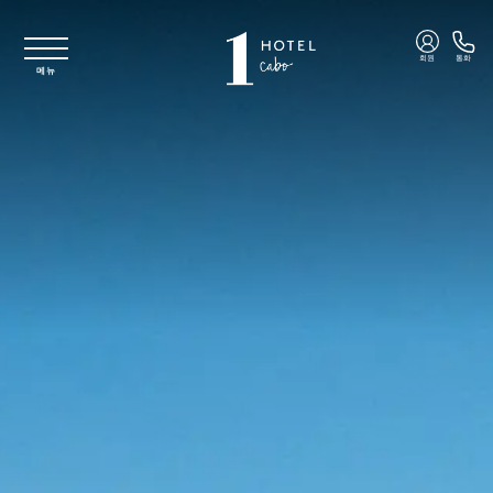
주요 콘텐츠로 건너뛰기
회원
통화
메뉴