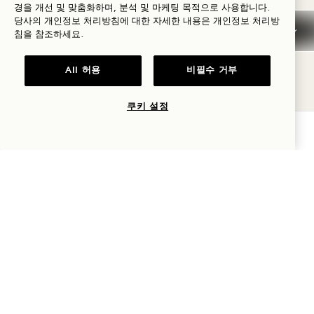
경을 개선 및 맞춤화하며, 분석 및 마케팅 목적으로 사용합니다.
당사의 개인정보 처리방침에 대한 자세한 내용은
개인정보
처리방
운영 규칙
침을 참조하세요.
all 거주자의 안전을 보장하고 조용하고
All 허용
비필수 거부
운영 규정
편안한 분위기를 제공하기 위해
을
확인해 주시기 바랍니다.
쿠키 설정
가용성 확인
일반
리셉션은 연중무휴 24시간 운영됩니다. 체
크인은 오후 3시부터, 체크아웃은 정오 12
시까지입니다.
객실 요금에는 매일 제공되는 하우스키핑