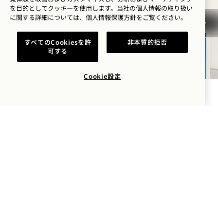
すべてを表示
を目的としてクッキーを使用します。当社の個人情報の取り扱い
に関する詳細については、
個人情報保護方針を
ご覧ください。
すべてのCookiesを許
非本質的拒否
泊まる
可する
Cookie設定
空室状況を確認する
夏季限定宿泊オファー「サマ
ーソルスティス」
USD 。ビーチフロントのプールサイドにある
フードトラックで、USD クレジットをご利用
いただけます。USD