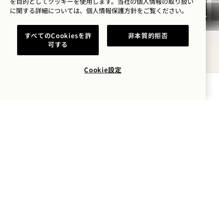
を目的としてクッキーを使用します。当社の個人情報の取り扱い
に関する詳細については、
個人情報保護方針を
ご覧ください。
すべてのCookiesを許
非本質的拒否
可する
1 / 3
Cookie設定
空室状況を確認する
1 Homes プレビューCabo
パセオ・デ・ラ・マリーナ4732、コル・エル・メダ
ーノ
23453
Cabo San Lucas
,
B.C.S.
メキシコ
ホテル：