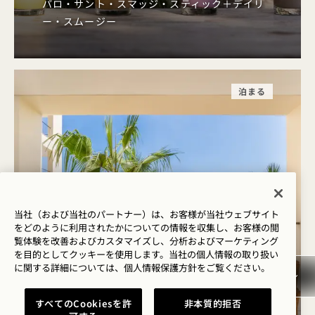
パロ・サント・スマッジ・スティック＋デイリ
ー・スムージー
泊まる
当社（および当社のパートナー）は、お客様が当社ウェブサイト
をどのように利用されたかについての情報を収集し、お客様の閲
覧体験を改善およびカスタマイズし、分析およびマーケティング
を目的としてクッキーを使用します。当社の個人情報の取り扱い
ウィー・アー・ワン
に関する詳細については、
個人情報保護方針を
ご覧ください。
ご宿泊が最大30%オフ + $30のホテルクレジッ
すべてのCookiesを許
非本質的拒否