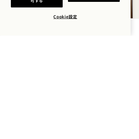
可する
ト
Cookie設定
空室状況を確認する
自然の美しさをホテル
という空間の中に映し
出し、その美しさをで
きる限り守りたい―そ
れが私の願いです。こ
の想いは、世界中の私
たち全員が共有すべき