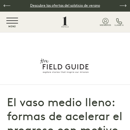
Ir al contenido principal
Descubre las ofertas del solsticio de verano
NaN / 6
MIEMBROS
LLAME A
MENÚ
El vaso medio lleno:
formas de acelerar el