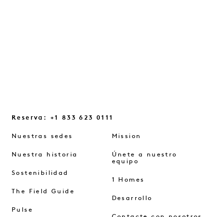
reconectar...
SEGUIR LEYENDO
Reserva: +1 833 623 0111
Nuestras sedes
Mission
Nuestra historia
Únete a nuestro
equipo
Sostenibilidad
1 Homes
The Field Guide
Desarrollo
Pulse
Contacte con nosotros