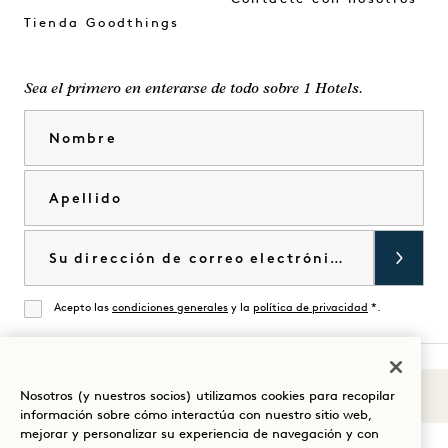
Tienda Goodthings
Sea el primero en enterarse de todo sobre 1 Hotels.
Nombre
Apellido
Correo electrónico
Acepto las
condiciones generales
y la
política de privacidad
*.
De acuerdo
Nosotros (y nuestros socios) utilizamos cookies para recopilar
Sonidos de 1
Visita
Visita
Visite
Visite
Visite
Visita
información sobre cómo interactúa con nuestro sitio web,
Guíe su estancia
mejorar y personalizar su experiencia de navegación y con
1
1
1
1
1
1