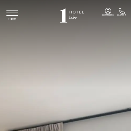
Ir al contenido principal
MIEMBROS
LLAME A
MENÚ