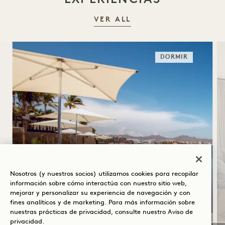
VER ALL
DORMIR
SOLSTICIO DE VERANO
Nosotros (y nuestros socios) utilizamos cookies para recopilar
Hasta un 30 % de descuento en tu
información sobre cómo interactúa con nuestro sitio web,
estancia
mejorar y personalizar su experiencia de navegación y con
fines analíticos y de marketing. Para más información sobre
USD gastar en el food truck de la piscina
nuestras prácticas de privacidad, consulte nuestro
Aviso de
frente a la playa
privacidad
.