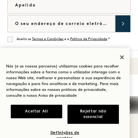
Apelido
Correio eletrónico
Aceito os
Termos e Condições
e a
Política de Privacidade
*
De acordo
Nós (e os nossos parceiros) utilizamos cookies para recolher
Sons de 1
Visitar
Visitar
Visitar
Visitar
Visitar
Visitar
informações sobre a forma como o utilizador interage com o
Guia para a sua estadia
1
1
1
1
1
1
nosso Web site, melhorar e personalizar a sua experiência de
navegação e para fins analíticos e de marketing. Para mais
Hotels
Hotels
Hotels
Hotels
Hotels
Hotels
informações sobre as nossas práticas de privacidade,
no
no
no
no
no
no
consulte o nosso
Aviso de privacidade
Instagram
TikTok
Facebook
YouTube
LinkedIn
Spotify
Termos e condições
Aviso de privacidade
Acessibilidade
Termos e condições Mission
Aceitar All
Rejeitar não
essencial
Cookie Settings
© 2026 SH Group
Definições de