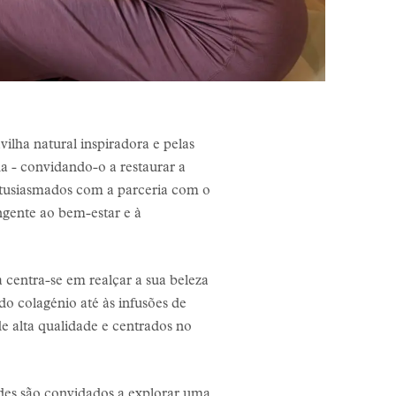
ilha natural inspiradora e pelas
a - convidando-o a restaurar a
ntusiasmados com a parceria com o
gente ao bem-estar e à
 centra-se em realçar a sua beleza
do colagénio até às infusões de
de alta qualidade e centrados no
des são convidados a explorar uma