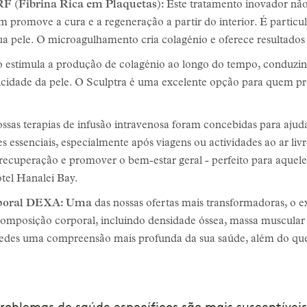
 (Fibrina Rica em Plaquetas):
Este tratamento inovador não
promove a cura e a regeneração a partir do interior. É particul
sua pele. O microagulhamento cria colagénio e oferece resultado
co estimula a produção de colagénio ao longo do tempo, conduzi
icidade da pele. O Sculptra é uma excelente opção para quem p
ssas terapias de infusão intravenosa foram concebidas para ajuda
s essenciais, especialmente após viagens ou actividades ao ar li
a recuperação e promover o bem-estar geral - perfeito para aquel
tel Hanalei Bay.
rporal DEXA: Uma
das nossas ofertas mais transformadoras, 
omposição corporal, incluindo densidade óssea, massa muscular
óspedes uma compreensão mais profunda da sua saúde, além do 