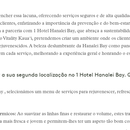
encher essa lacuna, oferecendo serviços seguros e de alta qualida
 clientes, enfatizando a importância da prevenção e do bem-estar 
 parceria com 1 Hotel Hanalei Bay, que abraça a sustentabilida
 Vitality Kauaʻi, pretendemos criar um ambiente onde os cliente
ejuvenescidos. A beleza deslumbrante da Hanalei Bay como pan
 em cada serviço, melhorando a experiência geral e honrando o e
ir a sua segunda localização no 1 Hotel Hanalei Bay. 
 , selecionámos um menu de serviços para rejuvenescer, refresc
rmicos:
Ao suavizar as linhas finas e restaurar o volume, estes 
ia mais fresca e jovem e permitem-lhes ter um aspeto tão bom c