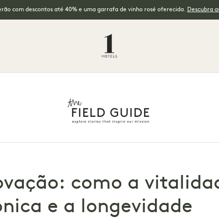
erão com descontos até 40% e uma garrafa de vinho rosé oferecida.
Descubra as
vação: como a vitalida
nica e a longevidade