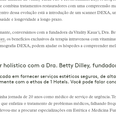
ue combina tratamentos restauradores com uma compreensão ma
centro dessa evolução está a introdução de um scanner DEXA,
 saúde e longevidade a longo prazo.
nante, conversámos com a fundadora da Vitality Kauaʻi, Dra. Bet
ay,
os benefícios exclusivos da terapia intravenosa com vitamin
tomografia DEXA, podem ajudar os hóspedes a compreender melh
holístico com a Dra. Betty Dilley, fundador
focada em fornecer serviços estéticos seguros, de al
amente com o ethos de 1 Hotels. Você pode falar cono
a minha jornada de 20 anos como médico de serviço de urgência. 
l, que enfatiza o tratamento de problemas médicos, falhando fr
to levou-me a procurar especializações em Estética e Medicina 