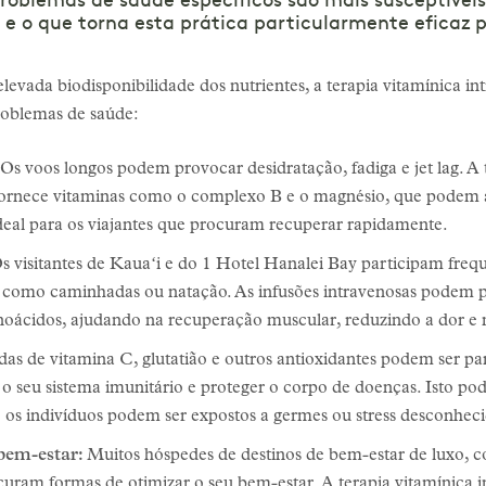
problemas de saúde específicos são mais susceptíveis
e o que torna esta prática particularmente eficaz 
vada biodisponibilidade dos nutrientes, a terapia vitamínica in
roblemas de saúde:
Os voos longos podem provocar desidratação, fadiga e jet lag. A 
 fornece vitaminas como o complexo B e o magnésio, que podem a
deal para os viajantes que procuram recuperar rapidamente.
s visitantes de Kauaʻi e do 1 Hotel Hanalei Bay participam fr
vre, como caminhadas ou natação. As infusões intravenosas podem
aminoácidos, ajudando na recuperação muscular, reduzindo a dor
as de vitamina C, glutatião e outros antioxidantes podem ser par
o seu sistema imunitário e proteger o corpo de doenças. Isto pod
 os indivíduos podem ser expostos a germes ou stress desconheci
 bem-estar:
Muitos hóspedes de destinos de bem-estar de luxo, 
uram formas de otimizar o seu bem-estar. A terapia vitamínica 