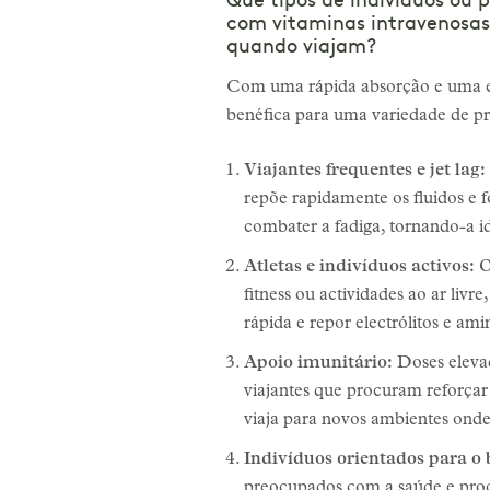
Que tipos de indivíduos ou 
com vitaminas intravenosas 
quando viajam?
Com uma rápida absorção e uma ele
benéfica para uma variedade de p
Viajantes frequentes e jet lag:
repõe rapidamente os fluidos e
combater a fadiga, tornando-a i
Atletas e indivíduos activos:
O
fitness ou actividades ao ar li
rápida e repor electrólitos e 
Apoio imunitário:
Doses elevad
viajantes que procuram reforçar 
viaja para novos ambientes onde
Indivíduos orientados para o
preocupados com a saúde e proc