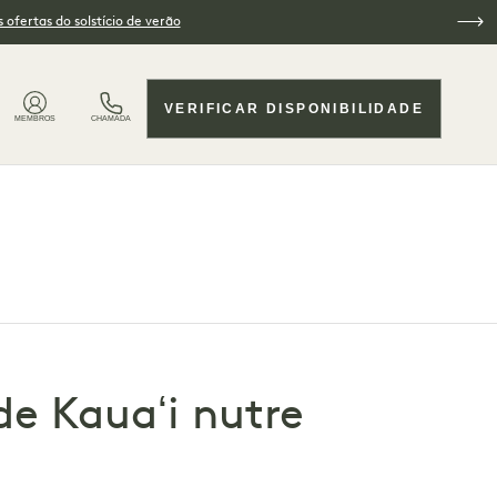
 ofertas do solstício de verão
VERIFICAR DISPONIBILIDADE
MEMBROS
CHAMADA
de Kauaʻi nutre