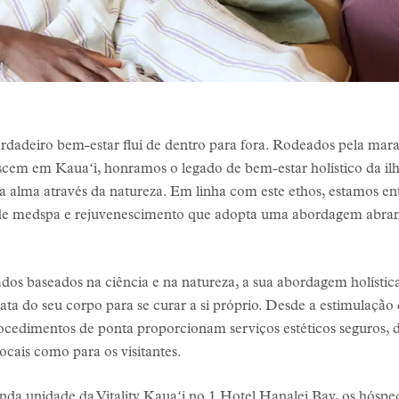
dadeiro bem-estar flui de dentro para fora. Rodeados pela marav
escem em Kauaʻi, honramos o legado de bem-estar holístico da ilh
 alma através da natureza. Em linha com este ethos, estamos e
 de medspa e rejuvenescimento que adopta uma abordagem abran
dos baseados na ciência e na natureza, a sua abordagem holística
ata do seu corpo para se curar a si próprio. Desde a estimulação 
procedimentos de ponta proporcionam serviços estéticos seguros, 
locais como para os visitantes.
da unidade da Vitality Kauaʻi no 1 Hotel Hanalei Bay, os hóspe