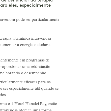
 de beneficiar da terapia
para eles, especialmente
travenosa pode ser particularmente
terapia vitamínica intravenosa
umentar a energia e ajudar a
equentemente em programas de
 proporcionar uma reidratação
 e melhorando o desempenho.
ticularmente eficazes para os
e ser especialmente útil quando se
dos.
como o 1 Hotel Hanalei Bay, estão
intravenosa oferece uma forma