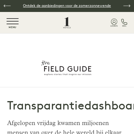
Overslaan naar hoofdinhoud
Ontdek de aanbiedingen voor de zomerzonnewende
NaN / 6
LEDEN
BEL
MENU
Transparantiedashboa
Afgelopen vrijdag kwamen miljoenen
mensen van over de hele wereld bij elkaar