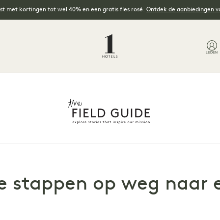
t met kortingen tot wel 40% en een gratis fles rosé.
Ontdek de aanbiedingen 
LEDEN
e stappen op weg naar 