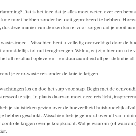
rlamming? Dat is het idee dat je alles moet weten over een bepa
de knie moet hebben zonder het ooit geprobeerd te hebben. Hoewel 
t, dus deze manier van denken kan ervoor zorgen dat je nooit aan 
 waste-traject. Misschien bent u volledig overweldigd door de h
 onmiddellijk tot nul terugbrengen. Welnu, wij zijn hier om u te 
et all resultaat opleveren – en duurzaamheid all per definitie all
ond je zero-waste reis onder de knie te krijgen.
wachtingen los en doe het stap voor stap. Begin met de eenvoudig
 stressvol te zijn. In plaats daarvan moet deze reis licht, inspire
eb je statistieken gezien over de hoeveelheid huishoudelijk afval 
 je hebben geschokt. Misschien heb je gehoord over all van minim
controle krijgen over je koopkracht. Wat je waarom (of waarom) o
iet.