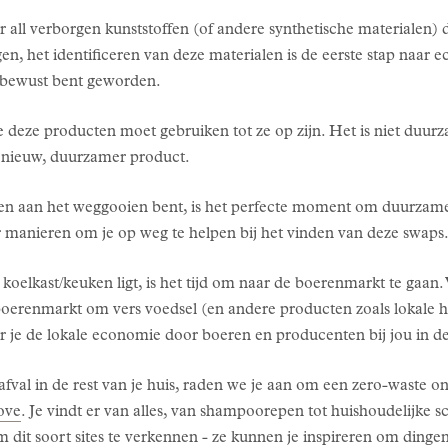
 all verborgen kunststoffen (of andere synthetische materialen) 
, het identificeren van deze materialen is de eerste stap naar e
an bewust bent geworden.
je deze producten moet gebruiken tot ze op zijn. Het is niet duu
n nieuw, duurzamer product.
ten aan het weggooien bent, is het perfecte moment om duurzame
r manieren om je op weg te helpen bij het vinden van deze swaps
je koelkast/keuken ligt, is het tijd om naar de boerenmarkt te gaan
erenmarkt om vers voedsel (en andere producten zoals lokale honi
r je de lokale economie door boeren en producenten bij jou in de
fval in de rest van je huis, raden we je aan om een zero-waste on
ove
. Je vindt er van alles, van shampoorepen tot huishoudelijk
it soort sites te verkennen - ze kunnen je inspireren om dingen 