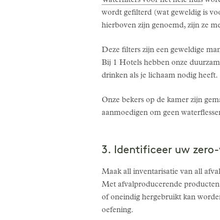
Waterfilters voor het hele huis
word
wordt gefilterd (wat geweldig is vo
hierboven zijn genoemd, zijn ze me
Deze filters zijn een geweldige man
Bij 1 Hotels hebben onze duurzame 
drinken als je lichaam nodig heeft.
Onze bekers op de kamer zijn gema
aanmoedigen om geen waterflessen 
3. Identificeer uw zer
Maak all inventarisatie van all af
Met afvalproducerende producten b
of oneindig hergebruikt kan word
oefening.