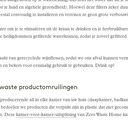
en aangesloten op je waterleiding, dus zelfs het water dat uit 
or je huid en algehele gezondheid). Hoewel deze filters zeker duurd
estal eenvoudig te installeren en vereisen ze geen grote verbouw
ier om je te stimuleren uit de kraan te drinken en je herbruikbar
heiligdommen gefilterde waterkranen, zodat je zoveel gefilterd 
akt van gerecyclede wijnflessen, zodat we ons afval kunnen vermi
en bekers voor eenmalig gebruik te gebruiken. Drink op!
o-waste productomruilingen
valproducerende all in elke kamer van uw huis (slaapkamer, badk
edoelen we producten die verpakt zijn in plastic dat niet gecom
en. Deze
kamer-voor-kamer-uitsplitsing
van Zero Waste Home kan 