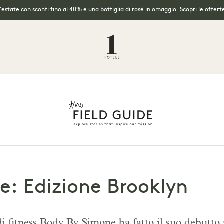
l'estate con sconti fino al 40% e una bottiglia di rosé in omaggio.
Scopri le offerte
e: Edizione Brooklyn
di fitness Body By Simone ha fatto il suo debutto 