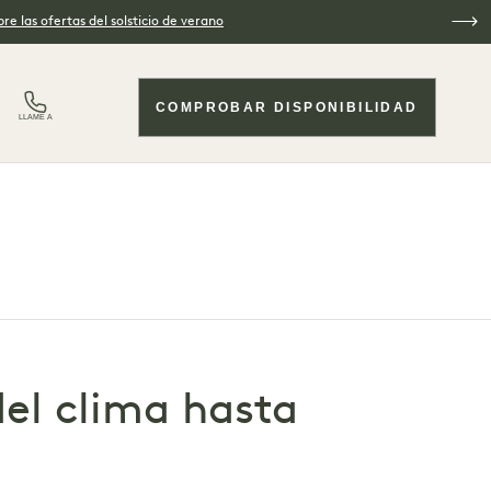
re las ofertas del solsticio de verano
COMPROBAR DISPONIBILIDAD
LLAME A
el clima hasta