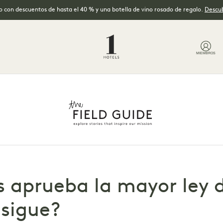
no con descuentos de hasta el 40 % y una botella de vino rosado de regalo.
Descub
MIEMBROS
 aprueba la mayor ley d
 sigue?