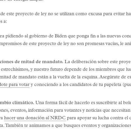
 de este proyecto de ley no se utilizan como excusa para evitar hac
s a:
ea pidiendo al gobierno de Biden que ponga fin a las nuevas con
promisos de este proyecto de ley no son promesas vacías, le ani
ecciones de mitad de mandato.
La deliberación sobre este proye
strechísimos, y nuestro futuro depende de los miembros que luch
 mitad de mandato están a la vuelta de la esquina. Asegúrate de e
dote para votar
y conociendo a los candidatos de tu papeleta (pu
mbio climático.
Una forma fácil de hacerlo es suscribirte al bol
ones, eventos, información para votantes y noticias que necesitan
ra
hacer una donación al NRDC
para apoyar su lucha contra el 
upta. También te animamos a que busques eventos y organizaciones 