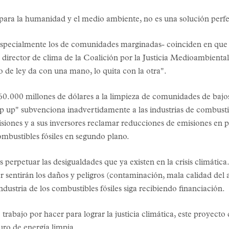
 para la humanidad y el medio ambiente, no es una solución perfe
especialmente los de comunidades marginadas- coinciden en que 
 director de clima de la Coalición por la Justicia Medioambienta
o de ley da con una mano, lo quita con la otra".
0.000 millones de dólares a la limpieza de comunidades de bajos 
p up" subvenciona inadvertidamente a las industrias de combustib
isiones y a sus inversores reclamar reducciones de emisiones en 
ombustibles fósiles en segundo plano.
s perpetuar las desigualdades que ya existen en la crisis climáti
 sentirán los daños y peligros (contaminación, mala calidad del a
ndustria de los combustibles fósiles siga recibiendo financiación.
abajo por hacer para lograr la justicia climática, este proyecto 
uro de energía limpia.