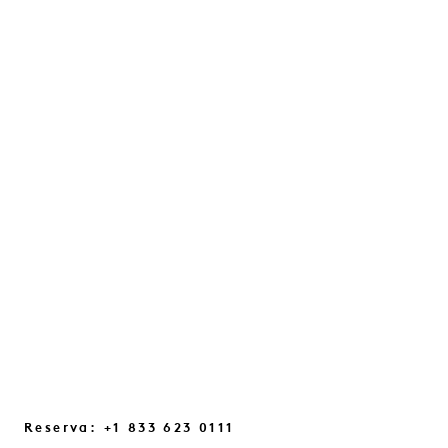
«EL REINICIO DE LA
CONFIANZA» CON JULES
VON HEP
Una conversación sobre la intuición, los
destellos cotidianos y los pequeños
cambios de mentalidad que nos ayudan a
reconectar...
SEGUIR LEYENDO
Reserva: +1 833 623 0111