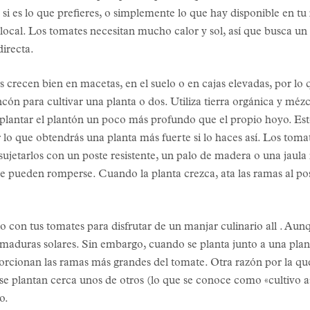
si es lo que prefieres, o simplemente lo que hay disponible en tu 
local. Los tomates necesitan mucho calor y sol, así que busca un l
directa.
s crecen bien en macetas, en el suelo o en cajas elevadas, por l
ón para cultivar una planta o dos. Utiliza tierra orgánica y mé
 plantar el plantón un poco más profundo que el propio hoyo. Esto
r lo que obtendrás una planta más fuerte si lo haces así. Los tom
ujetarlos con un poste resistente, un palo de madera o una jaula 
ue pueden romperse. Cuando la planta crezca, ata las ramas al pos
 con tus tomates para disfrutar de un manjar culinario all . Aunq
emaduras solares. Sin embargo, cuando se planta junto a una plan
orcionan las ramas más grandes del tomate. Otra razón por la que
 plantan cerca unos de otros (lo que se conoce como «cultivo as
o.