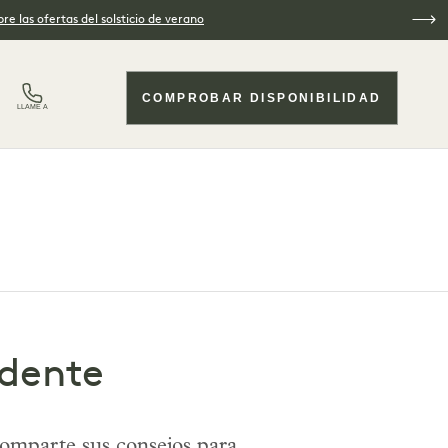
re las ofertas del solsticio de verano
COMPROBAR DISPONIBILIDAD
LLAME A
idente
comparte sus consejos para