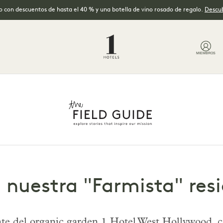
no con descuentos de hasta el 40 % y una botella de vino rosado de regalo.
Descub
MIEMBROS
nuestra "Farmista" res
dente del organic garden 1 Hotel West Hollywood, 