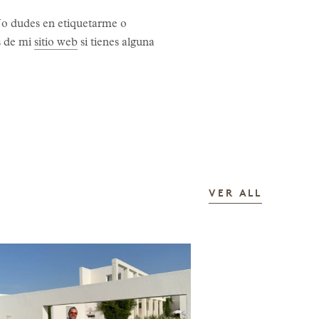
 No dudes en etiquetarme o
s de mi
sitio web
si tienes alguna
LAS HIS
VER ALL