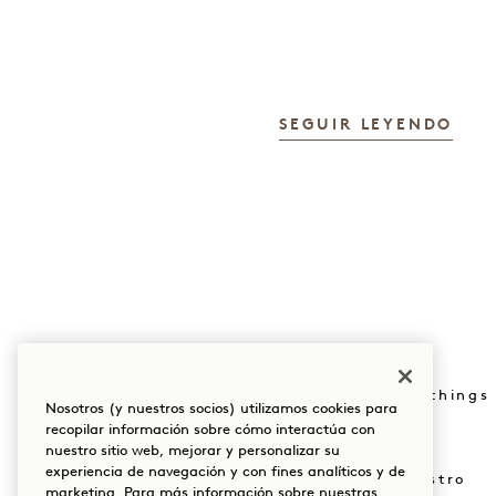
SEGUIR LEYENDO
Reserva: +1 833 623
Pulse
0111
Tienda Goodthings
Nosotros (y nuestros socios) utilizamos cookies para
Nuestras sedes
recopilar información sobre cómo interactúa con
Mission
nuestro sitio web, mejorar y personalizar su
Nuestra historia
experiencia de navegación y con fines analíticos y de
Únete a nuestro
marketing. Para más información sobre nuestras
Sostenibilidad
equipo