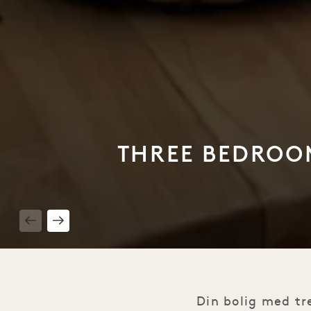
THREE BEDROOM
1 / 22
Din bolig med tr