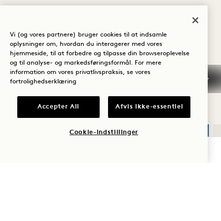
Vi (og vores partnere) bruger cookies til at indsamle
oplysninger om, hvordan du interagerer med vores
hjemmeside, til at forbedre og tilpasse din browseroplevelse
og til analyse- og markedsføringsformål. For mere
UDFORSK TILBUD
information om vores privatlivspraksis, se vores
fortrolighedserklæring
SE ALL
Accepter All
Afvis ikke-essentiel
Cookie-indstillinger
SØVN
TJEK TILGÆNGELIGHED