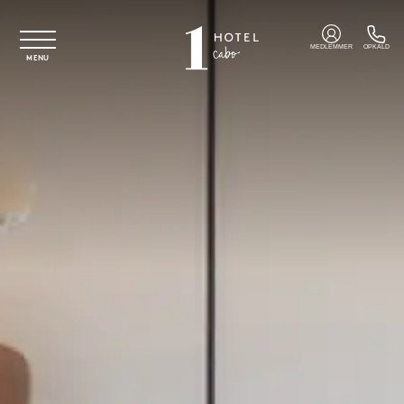
Spring til hovedindhold
MEDLEMMER
OPKALD
MENU