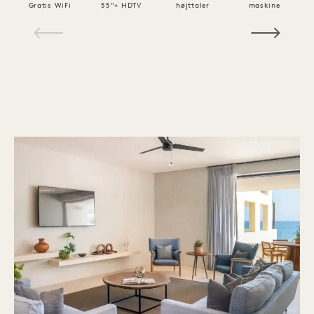
Gratis WiFi
55"+ HDTV
højttaler
maskine
1 / 10