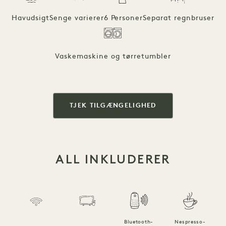
Havudsigt
Senge varierer
6 Personer
Separat regnbruser
Vaskemaskine og tørretumbler
TJEK TILGÆNGELIGHED
ALL INKLUDERER
Bluetooth-
Nespresso-