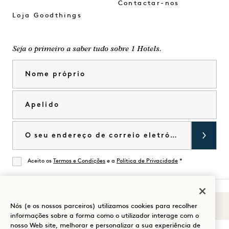
Contactar-nos
Loja Goodthings
Seja o primeiro a saber tudo sobre 1 Hotels.
Nome próprio
Apelido
Correio eletrónico
Aceito os
Termos e Condições
e a
Política de Privacidade
*
De acordo
Nós (e os nossos parceiros) utilizamos cookies para recolher
Sons de 1
Visitar
Visitar
Visitar
Visitar
Visitar
Visitar
informações sobre a forma como o utilizador interage com o
Guia para a sua estadia
1
1
1
1
1
1
nosso Web site, melhorar e personalizar a sua experiência de