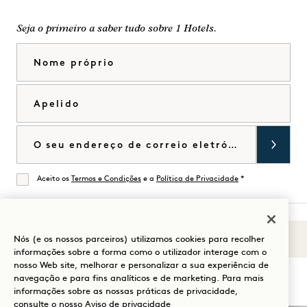
Seja o primeiro a saber tudo sobre 1 Hotels.
Nome próprio
Apelido
Correio eletrónico
Aceito os
Termos e Condições
e a
Política de Privacidade
*
De acordo
Nós (e os nossos parceiros) utilizamos cookies para recolher
Sons de 1
Visitar
Visitar
Visitar
Visitar
Visitar
Visitar
informações sobre a forma como o utilizador interage com o
Guia para a sua estadia
nosso Web site, melhorar e personalizar a sua experiência de
1
1
1
1
1
1
navegação e para fins analíticos e de marketing. Para mais
Hotels
Hotels
Hotels
Hotels
Hotels
Hotels
informações sobre as nossas práticas de privacidade,
no
no
no
no
no
no
consulte o nosso
Aviso de privacidade