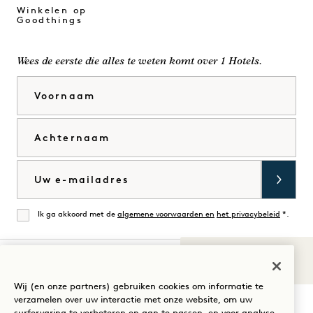
Winkelen op
Goodthings
Wees de eerste die alles te weten komt over 1 Hotels.
Voornaam
Achternaam
E-mail
Ik ga akkoord met de
algemene voorwaarden en
het privacybeleid
*.
Mee eens
Geluiden van
1
Bezoek
Bezoek
Bezoek
Bezoek
Bezoek
Bezoek
Wij (en onze partners) gebruiken cookies om informatie te
Uw verblijf begeleiden
verzamelen over uw interactie met onze website, om uw
1
1
1
1
1
1