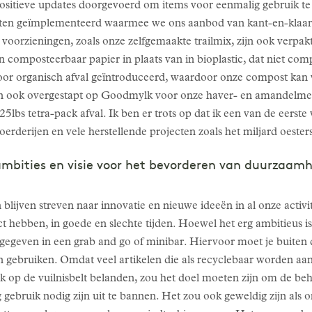
sitieve updates doorgevoerd om items voor eenmalig gebruik te
ten geïmplementeerd waarmee we ons aanbod van kant-en-klaar
 voorzieningen, zoals onze zelfgemaakte trailmix, zijn ook verpak
 composteerbaar papier in plaats van in bioplastic, dat niet comp
voor organisch afval geïntroduceerd, waardoor onze compost kan
e zijn ook overgestapt op Goodmylk voor onze haver- en amandelm
625lbs tetra-pack afval. Ik ben er trots op dat ik een van de eers
oerderijen en vele herstellende projecten zoals het miljard oester
e ambities en visie voor het bevorderen van duurzaam
blijven streven naar innovatie en nieuwe ideeën in al onze activit
 hebben, in goede en slechte tijden. Hoewel het erg ambitieus is,
gegeven in een grab and go of minibar. Hiervoor moet je buite
 gebruiken. Omdat veel artikelen die als recyclebaar worden aan
elijk op de vuilnisbelt belanden, zou het doel moeten zijn om de 
 gebruik nodig zijn uit te bannen. Het zou ook geweldig zijn a