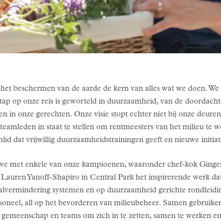
an het beschermen van de aarde de kern van alles wat we doen. 
e stap op onze reis is geworteld in duurzaamheid, van de doordac
en in onze gerechten. Onze visie stopt echter niet bij onze deure
teamleden in staat te stellen om rentmeesters van het milieu te w
 dat vrijwillig duurzaamheidstrainingen geeft en nieuwe initiati
we met enkele van onze kampioenen, waaronder chef-kok Ginger
Lauren Yanoff-Shapiro in Central Park het inspirerende werk d
valvermindering systemen en op duurzaamheid gerichte rondleidin
soneel, all op het bevorderen van milieubeheer. Samen gebruiken
gemeenschap en teams om zich in te zetten, samen te werken en 