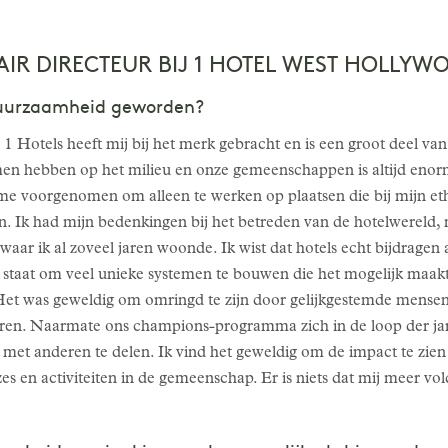
NAIR DIRECTEUR BIJ 1 HOTEL WEST HOLLYW
uurzaamheid geworden?
tels heeft mij bij het merk gebracht en is een groot deel van de
en hebben op het milieu en onze gemeenschappen is altijd enor
 me voorgenomen om alleen te werken op plaatsen die bij mijn et
. Ik had mijn bedenkingen bij het betreden van de hotelwereld, 
 waar ik al zoveel jaren woonde. Ik wist dat hotels echt bijdragen 
n staat om veel unieke systemen te bouwen die het mogelijk maak
Het was geweldig om omringd te zijn door gelijkgestemde mense
n. Naarmate ons champions-programma zich in de loop der jar
e met anderen te delen. Ik vind het geweldig om de impact te zi
s en activiteiten in de gemeenschap. Er is niets dat mij meer vol