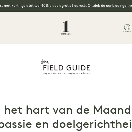
t met kortingen tot wel 40% en een gratis fles rosé.
Ontdek de aanbiedingen 
LEDEN
het hart van de Maand 
passie en doelgerichthe