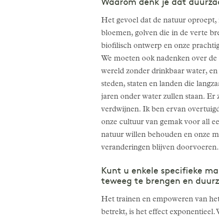
Waarom denk je dat duurzaam
Het gevoel dat de natuur oproept,
bloemen, golven die in de verte br
biofilisch ontwerp en onze pracht
We moeten ook nadenken over de i
wereld zonder drinkbaar water, en 
steden, staten en landen die langz
jaren onder water zullen staan. E
verdwijnen. Ik ben ervan overtuig
onze cultuur van gemak voor all een
natuur willen behouden en onze m
veranderingen blijven doorvoeren
Kunt u enkele specifieke m
teweeg te brengen en duur
Het trainen en empoweren van het t
betrekt, is het effect exponentie