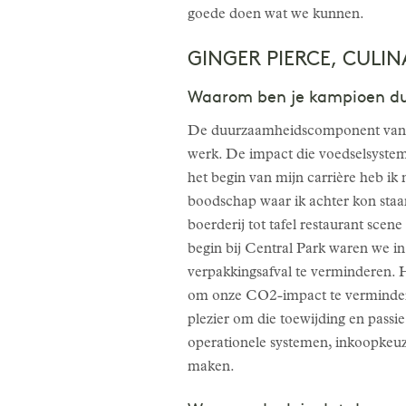
goede doen wat we kunnen.
GINGER PIERCE, CULI
Waarom ben je kampioen d
De duurzaamheidscomponent van 1 Ho
werk. De impact die voedselsystem
het begin van mijn carrière heb ik
boodschap waar ik achter kon staan
boerderij tot tafel restaurant scene
begin bij Central Park waren we i
verpakkingsafval te verminderen. 
om onze CO2-impact te vermindere
plezier om die toewijding en passi
operationele systemen, inkoopkeuze
maken.