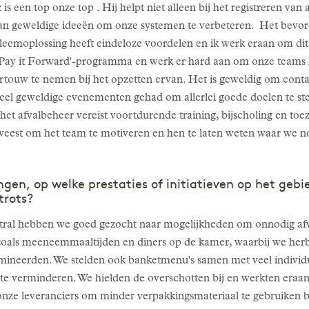
is een top onze top . Hij helpt niet alleen bij het registreren van
 van geweldige ideeën om onze systemen te verbeteren. Het bev
leemoplossing heeft eindeloze voordelen en ik werk eraan om dit i
 'Pay it Forward'-programma en werk er hard aan om onze teams h
voortouw te nemen bij het opzetten ervan. Het is geweldig om cont
l geweldige evenementen gehad om allerlei goede doelen te steu
 het afvalbeheer vereist voortdurende training, bijscholing en toe
geweest om het team te motiveren en hen te laten weten waar we 
ringen, op welke prestaties of initiatieven op het geb
trots?
tral hebben we goed gezocht naar mogelijkheden om onnodig afv
 zoals meeneemmaaltijden en diners op de kamer, waarbij we herb
mineerden. We stelden ook banketmenu's samen met veel individu
 te verminderen. We hielden de overschotten bij en werkten eraa
ze leveranciers om minder verpakkingsmateriaal te gebruiken bij