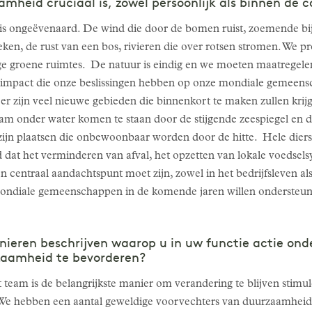
heid cruciaal is, zowel persoonlijk als binnen de c
 is ongeëvenaard. De wind die door de bomen ruist, zoemende bij
eken, de rust van een bos, rivieren die over rotsen stromen. We p
ige groene ruimtes. De natuur is eindig en we moeten maatrege
mpact die onze beslissingen hebben op onze mondiale gemeensch
er zijn veel nieuwe gebieden die binnenkort te maken zullen krij
aam onder water komen te staan door de stijgende zeespiegel en d
r zijn plaatsen die onbewoonbaar worden door de hitte. Hele die
d dat het verminderen van afval, het opzetten van lokale voedsel
 centraal aandachtspunt moet zijn, zowel in het bedrijfsleven als
ondiale gemeenschappen in de komende jaren willen ondersteun
.
anieren beschrijven waarop u in uw functie actie o
zaamheid te bevorderen?
eam is de belangrijkste manier om verandering te blijven stimul
el. We hebben een aantal geweldige voorvechters van duurzaamhei