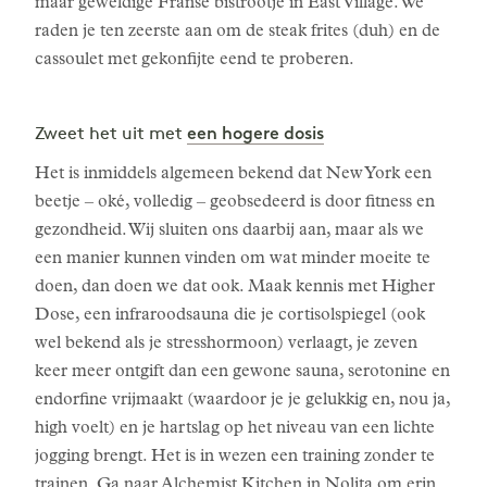
maar geweldige Franse bistrootje in East Village. We
raden je ten zeerste aan om de steak frites (duh) en de
cassoulet met gekonfijte eend te proberen.
een hogere dosis
Zweet het uit met
Het is inmiddels algemeen bekend dat New York een
beetje – oké, volledig – geobsedeerd is door fitness en
gezondheid. Wij sluiten ons daarbij aan, maar als we
een manier kunnen vinden om wat minder moeite te
doen, dan doen we dat ook. Maak kennis met Higher
Dose, een infraroodsauna die je cortisolspiegel (ook
wel bekend als je stresshormoon) verlaagt, je zeven
keer meer ontgift dan een gewone sauna, serotonine en
endorfine vrijmaakt (waardoor je je gelukkig en, nou ja,
high voelt) en je hartslag op het niveau van een lichte
jogging brengt. Het is in wezen een training zonder te
trainen. Ga naar Alchemist Kitchen in Nolita om erin