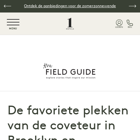
Overslaan naar hoofdinhoud
Ontdek de aanbiedingen voor de zomerzonnewende
NaN / 6
LEDEN
BEL
MENU
De favoriete plekken
van de coveteur in