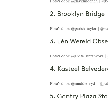
Foto's door:
@davidmoench
|
@be
2. Brooklyn Bridge
Foto's door: @parish_taylor | @s
3. Eén Wereld Obs
Foto's door: @aneta_stefankova |
4. Kasteel Belveder
Foto's door: @maddie_ryd |
@pub
5. Gantry Plaza Sta