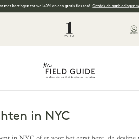
t met kortingen tot wel 40% en een gratis fles rosé.
Ontdek de aanbiedingen 
LEDEN
chten in NYC
nt in NYC of er voor het eerst bent, de skyline va