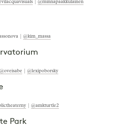
vilacquavisuals
|
@minnapaakkulainen
cassonova |
@kim_massa
ervatorium
@oveisabe
|
@lexipoborsky
e
lictheaterny
|
@amkturtle2
te Park