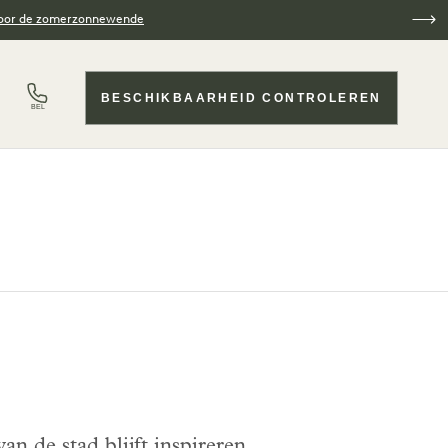
voor de zomerzonnewende
BESCHIKBAARHEID CONTROLEREN
BEL
n de stad blijft inspireren.