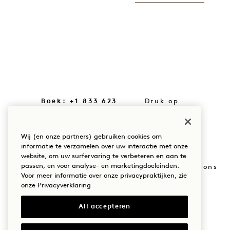
Boek: +1 833 623
Druk op
0111
Winkelen op
Onze locaties
Goodthings
Wij (en onze partners) gebruiken cookies om
informatie te verzamelen over uw interactie met onze
Ons verhaal
Mission
website, om uw surfervaring te verbeteren en aan te
passen, en voor analyse- en marketingdoeleinden.
Duurzaamheid
Word lid van ons
team
Voor meer informatie over onze privacypraktijken, zie
onze
Privacyverklaring
The Field Guide
All accepteren