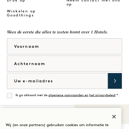
Druk op
Neem contact met ons
op
Winkelen op
Goodthings
Wees de eerste die alles te weten komt over 1 Hotels.
Voornaam
Achternaam
E-mail
Ik ga akkoord met de
algemene voorwaarden en
het privacybeleid
*.
Mee eens
Geluiden van
1
Bezoek
Bezoek
Bezoek
Bezoek
Bezoek
Bezoek
Wij (en onze partners) gebruiken cookies om informatie te