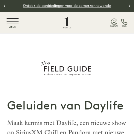
Overslaan naar hoofdinhoud
Ontdek de aanbiedingen voor de zomerzonnewende
NaN / 6
LEDEN
BEL
MENU
Geluiden van Daylife
Maak kennis met Daylife, een nieuwe show
op SiriusXM Chill en Pandora met nieuwe