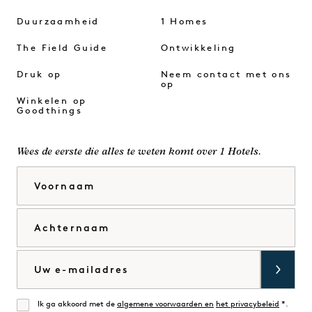
Duurzaamheid
1 Homes
The Field Guide
Ontwikkeling
Druk op
Neem contact met ons
op
Winkelen op
Goodthings
Wees de eerste die alles te weten komt over 1 Hotels.
Voornaam
Achternaam
E-mail
Ik ga akkoord met de
algemene voorwaarden en
het privacybeleid
*.