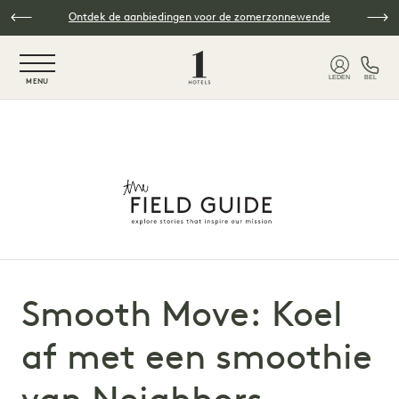
Overslaan naar hoofdinhoud
Ontdek de aanbiedingen voor de zomerzonnewende
NaN / 6
LEDEN
BEL
MENU
Smooth Move: Koel
af met een smoothie