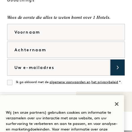
Goodthings
Wees de eerste die alles te weten komt over 1 Hotels.
Voornaam
Achternaam
E-mail
Ik ga akkoord met de
algemene voorwaarden en
het privacybeleid
*.
Mee eens
Geluiden van
1
Bezoek
Bezoek
Bezoek
Bezoek
Bezoek
Bezoek
Wij (en onze partners) gebruiken cookies om informatie te
Uw verblijf begeleiden
verzamelen over uw interactie met onze website, om uw
1
1
1
1
1
1
surfervaring te verbeteren en aan te passen, en voor analyse-
Hotels
Hotels
Hotels
Hotels
Hotels
Hotels
en marketingdoeleinden. Voor meer informatie over onze