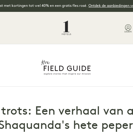
t met kortingen tot wel 40% en een gratis fles rosé.
Ontdek de aanbiedingen 
LEDEN
trots: Een verhaal van 
 Shaquanda's hete pepe