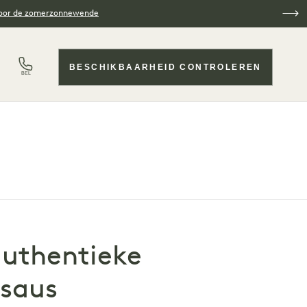
voor de zomerzonnewende
BESCHIKBAARHEID CONTROLEREN
BEL
authentieke
rsaus