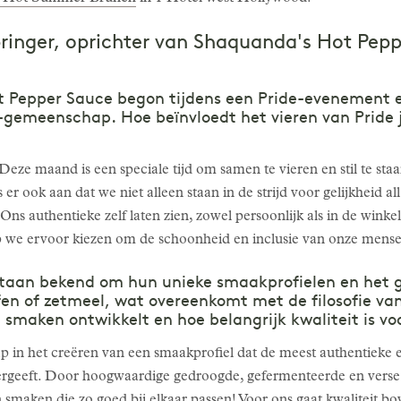
ringer, oprichter van Shaquanda's Hot Pep
 Pepper Sauce begon tijdens een Pride-evenement en
emeenschap. Hoe beïnvloedt het vieren van Pride j
 Deze maand is een speciale tijd om samen te vieren en stil te staa
r ook aan dat we niet alleen staan in de strijd voor gelijkheid all
Ons authentieke zelf laten zien, zowel persoonlijk als in de winkel
e ervoor kiezen om de schoonheid en inclusie van onze menselij
aan bekend om hun unieke smaakprofielen en het ge
fen of zetmeel, wat overeenkomt met de filosofie van
smaken ontwikkelt en hoe belangrijk kwaliteit is v
tap in het creëren van een smaakprofiel dat de meest authentieke
rgeeft. Door hoogwaardige gedroogde, gefermenteerde en verse 
n smaken die zo goed bij elkaar passen! Voor ons gaat kwaliteit b