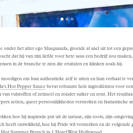
 onder het alter ego Shaquanda, groeide al snel uit tot een ge
cht dat hij van zijn liefde voor hete saus een bedrijf zou maken, m
en in de branche te zien die eruitzien en klinken zoals hij.
oedigen om hun authentieke zelf te uiten en hun verhaal te vert
a's Hot Pepper Sauce
bevat robuuste hele ingrediënten voor een
 van vulstoffen of zetmeel en zonder suiker en zout. Het resultaat
pers zetten, queer persoonlijkheden versterken en fantastische 
en hoe hij inspiratie put uit de natuur, zijn roots, zijn omgevi
ch heeft ontwikkeld, hoe hij Pride wil versterken en de volgend
s Hot Summer Brunch
in 1 Hotel West Hollywood.