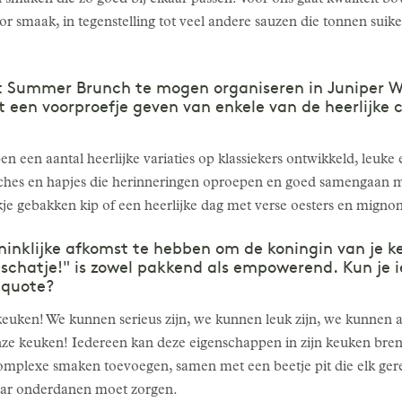
 smaak, in tegenstelling tot veel andere sauzen die tonnen sui
 Summer Brunch te mogen organiseren in Juniper W
t een voorproefje geven van enkele van de heerlijke 
 een aantal heerlijke variaties op klassiekers ontwikkeld, leuke 
ches en hapjes die herinneringen oproepen en goed samengaan m
kje gebakken kip of een heerlijke dag met verse oesters en mignon
ninklijke afkomst te hebben om de koningin van je ke
chatje!" is zowel pakkend als empowerend. Kun je ie
 quote?
uken! We kunnen serieus zijn, we kunnen leuk zijn, we kunnen all 
ze keuken! Iedereen kan deze eigenschappen in zijn keuken breng
complexe smaken toevoegen, samen met een beetje pit die elk ge
haar onderdanen moet zorgen.