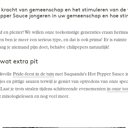
de kracht van gemeenschap en het stimuleren van de
epper Sauce jongeren in uw gemeenschap en hoe sti
id en plezier! We willen onze toekomstige generaties eraan herinne
en ben je meer een serieus type, en dat is ook prima! Er is ruimte 
olang je niemand pijn doet, behalve chilipepers natuurlijk!
 wat extra pit
kvolle
Pride-feest in de tuin
met Saquanda's Hot Pepper Sauce in
s en pittige sauzen terwijl je geniet van optredens van onze speci
? Laat je trots stralen tijdens schitterende evenementen
in onze to
t mixologielessen en nog veel meer.