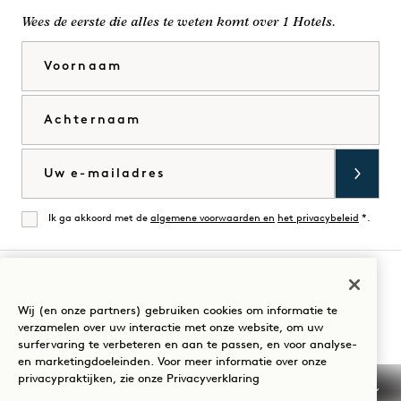
Wees de eerste die alles te weten komt over 1 Hotels.
Voornaam
Achternaam
E-mail
Ik ga akkoord met de
algemene voorwaarden en
het privacybeleid
*.
Mee eens
Bezoek
Bezoek
Bezoek
Bezoek
Bezoek
Bezoek
Wij (en onze partners) gebruiken cookies om informatie te
Uw verblijf begeleiden
verzamelen over uw interactie met onze website, om uw
1
1
1
1
1
1
surfervaring te verbeteren en aan te passen, en voor analyse-
Hotels
Hotels
Hotels
Hotels
Hotels
Hotels
en marketingdoeleinden. Voor meer informatie over onze
op
op
op
op
op
op
privacypraktijken, zie onze
Privacyverklaring